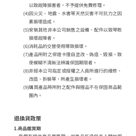
以致故障損害者，不予提供免費修理。
(4)
因火災、地震、水害等天然災害不可抗力之因
素損壞造成。
(5)
安裝其他非本公司銷售之設備、配件以致琴款
損壞故障者。
(6)
消耗品的交替使用導致損壞。
(7)
產品所附之保證卡擅自塗改、偽造、毀損，致
使模糊不清無法辨識保固期限者。
(8)
非經本公司指定或授權之人員所進行的維修、
改造、拆裝等，所產生損壞者。
(9)
購買產品時所附之配件與贈品不在保固商品範
圍內。
退換貨政策
1.商品鑑賞期