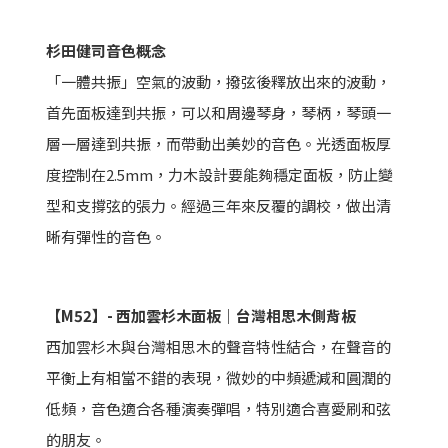
杉田健司音色概念
「一體共振」空氣的波動，撥弦後釋放出來的波動，
首先面板達到共振，可以和周邊琴身，琴柄，琴頭一
層一層達到共振，而帶動出美妙的音色。光透面板厚
度控制在2.5mm，力木設計要能夠穩定面板，防止變
型和支撐弦的張力。經過三年來反覆的調校，做出清
晰有彈性的音色。
【M52】- 西加雲杉木面板｜台灣相思木側背板
西加雲杉木與台灣相思木的聲音特性結合，在聲音的
平衡上有相當不錯的表現，微妙的中頻遞減和圓潤的
低頻，音色適合各種演奏彈唱，特別適合喜愛刷和弦
的朋友。