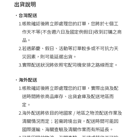
出貨說明
・
台灣配送
1.
帳款確認後將立即處理您的訂單，您將於七個工
作天不等(不含週六日及國定例假日)收到訂購之商
品。
2.
若遇節慶、假日、活動等訂單較多或不可抗力天
災因素，則可能延遲出貨。
3.
實際配送狀況將依照宅配司機安排之路線而定。
・
海外配送
1.
帳款確認後將立即處理您的訂單，實際出貨及配
送時間將依商品庫存、出貨倉庫及配送地區而
定。
2.
海外配送將依目的地國家 / 地區之物流配送作業及
清關情況而定；若需跨境出貨，配送時間可能因
國際運輸、海關查驗及清關作業而有所延長。