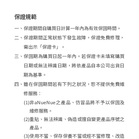
保證規範
一、
保證期間自購買日計算一年內為有效保固時間。
二、
保證期間正常狀態下發生故障，保證免費修理，
需出示「保證卡」。
三、
保固期為購買日起一年內。若保證卡未填寫購買
日期或無法辨識日期，將依產品自本公司出貨日
期為基準。
四、
雖在保固期間若有下列之狀況，恕不提供免費維
修服務：
(1)
非aNueNue之產品、仿冒品將不予以保固及
維修服務。
(2)
重貼、無法辨識、偽造或擅自變更產品序號之
產品。
(3)
使用不當、保存保養不當或經不當修理、改造