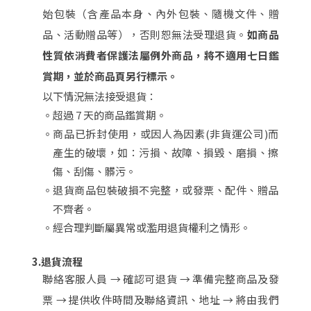
始包裝（含產品本身、內外包裝、隨機文件、贈
品、活動贈品等），否則恕無法受理退貨。
如商品
性質依消費者保護法屬例外商品，將不適用七日鑑
賞期，並於商品頁另行標示。
以下情況無法接受退貨：
。
超過 7 天的商品鑑賞期。
。
商品已拆封使用，或因人為因素(非貨運公司)而
產生的破壞，如：污損、故障、損毀、磨損、擦
傷、刮傷、髒污。
。
退貨商品包裝破損不完整，或發票、配件、贈品
不齊者。
。
經合理判斷屬異常或濫用退貨權利之情形。
3.退貨流程
聯絡客服人員 → 確認可退貨 → 準備完整商品及發
票 → 提供收件時間及聯絡資訊、地址 → 將由我們