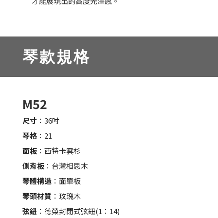
才能展現出的高度光澤感。
琴款規格
M52
尺寸
：36吋
琴格
：21
面板
：西特卡雲杉
側背板
：台灣相思木
琴體構造
：面單板
琴頭材質
：玫瑰木
弦鈕
：德榮封閉式弦鈕(1：14)