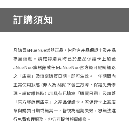
訂購須知
凡購買aNueNue樂器正品，皆附有產品保證卡及產品
專屬編號。請確認購買時已於產品保證卡上加蓋
aNueNue旗艦館或任何aNueNue官方認可經銷通路
之「店章」及填寫購買日期，即可生效。一年期間內
正常使用狀態 (非人為因素)下發生故障，保證免費修
理。請於維修時出示具有已填寫「購買日期」及加蓋
「官方經銷商店章」之產品保證卡。若保證卡上無店
章與購買日期或無其一，皆視為逾期失效，恕無法進
行免費修理服務，但仍可提供報價維修。