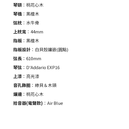
琴頸
：桃花心木
琴橋
：黑檀木
弦枕
：水牛骨
上枕寬
：44mm
指板
：黑檀木
指板設計
：白貝殼鑲嵌(圓點)
弦長
：610mm
琴弦
：D'Addario EXP16
上漆
：亮光漆
音孔飾圈
：綠貝＆木頭
鑲邊
：桃花心木
拾音器(電聲款)
：Air Blue