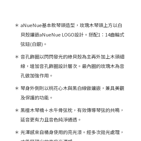
＊
aNueNue基本款琴頭造型，玫瑰木琴頭上方以白
貝殼鑲嵌aNueNue LOGO設計。搭配1：14齒輪式
弦鈕(白銀)。
＊
音孔飾圈以閃閃發光的綠貝殼為主再外加上木頭細
線，增加音孔飾圈設計層次。最內圈的玫瑰木為音
孔做加強作用。
＊
琴身外側則以桃花心木與黑白線做鑲嵌，兼具美觀
及保護的功能。
＊
黑檀木琴橋＋水牛骨弦枕，有效傳導琴弦的共鳴，
延音更有力且音色純淨通透。
＊
光澤感來自桶身使用的亮光漆。經多次拋光處理，