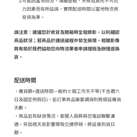
3.
可能因當地物流、海關查驗、天候或其他不可抗
力因素而有所延誤，實際配送時間以當地物流商
安排為準。
請注意：建議您於收貨及開箱時全程錄影，以利確認
商品狀況；若商品於運送過程中發生損壞，相關影像
將有助於我們協助您向物流業者申請理賠及辦理退換
貨。
配送時間
・備貨期+運送時間一般約七個工作天不等(不含週六
日及國定例假日)，若訂單商品需要調貨則將順延備貨
天數。
・商品若有缺貨情況，客服人員將與您電話聯繫溝
通。另如遇天氣影響導致交通停頓，將延後到貨日
期。